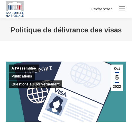
Rechercher
Search:
Politique de délivrance des visas
Vous êtes ici :
À l'Assemblée
Oct
5
Publications
Questions au Gouvernement
2022