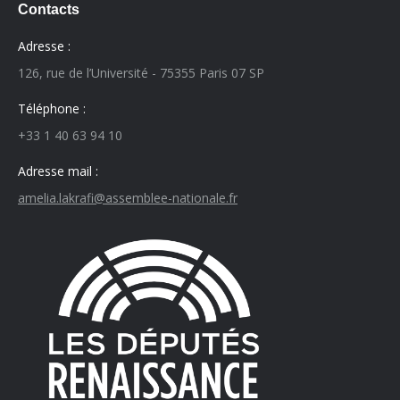
Contacts
Adresse :
126, rue de l’Université - 75355 Paris 07 SP
Téléphone :
+33 1 40 63 94 10
Adresse mail :
amelia.lakrafi@assemblee-nationale.fr