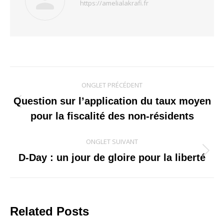
https://amelialakrafi.fr
Navigation
ONGLET PRÉCÉDENT
de
Question sur l’application du taux moyen
Onglet
pour la fiscalité des non-résidents
commentaire
précédent
ONGLET SUIVANT
Onglet
D-Day : un jour de gloire pour la liberté
suivant
Related Posts