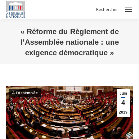
Rechercher
Search:
« Réforme du Règlement de
l’Assemblée nationale : une
exigence démocratique »
Vous êtes ici :
À l'Assemblée
Juin
4
2019