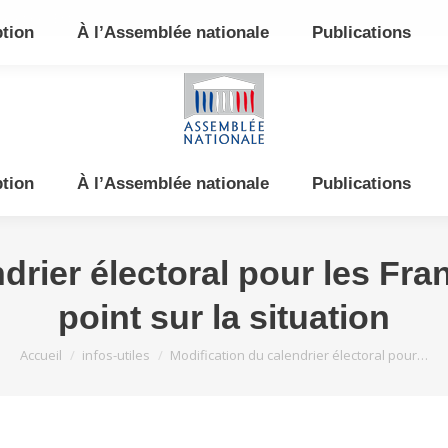
e et de l’Est
ption
À l’Assemblée nationale
Publications
ption
À l’Assemblée nationale
Publications
rier électoral pour les Fran
point sur la situation
Vous êtes ici :
Accueil
infos-utiles
Modification du calendrier électoral pour…