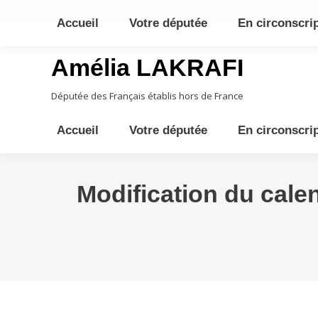
10ème circonscription - Moyen Orient, Afrique Centrale, Austral
Accueil
Votre députée
En circonscri
Amélia LAKRAFI
Députée des Français établis hors de France
Accueil
Votre députée
En circonscri
Modification du calend