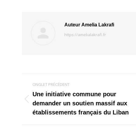
Auteur
Amelia Lakrafi
https://amelialakrafi.fr
Navigation
ONGLET PRÉCÉDENT
de
Une initiative commune pour
Onglet
demander un soutien massif aux
commentaire
précédent
établissements français du Liban