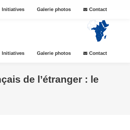
Search:
Rechercher
Facebook
X
Initiatives
Galerie photos
Contact
page
page
opens
opens
in
in
new
new
window
window
Initiatives
Galerie photos
Contact
çais de l’étranger : le