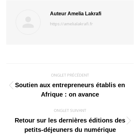
Auteur
Amelia Lakrafi
https://amelialakrafi.fr
Navigation
ONGLET PRÉCÉDENT
de
Soutien aux entrepreneurs établis en
Onglet
Afrique : on avance
commentaire
précédent
ONGLET SUIVANT
Retour sur les dernières éditions des
Onglet
petits-déjeuners du numérique
suivant