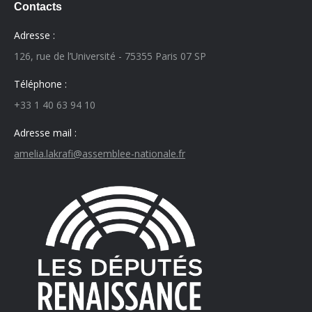
Contacts
Adresse :
126, rue de l’Université - 75355 Paris 07 SP
Téléphone :
+33 1 40 63 94 10
Adresse mail :
amelia.lakrafi@assemblee-nationale.fr