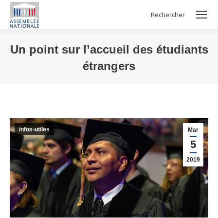
Rechercher
Search:
Un point sur l’accueil des étudiants
étrangers
Vous êtes ici :
infos-utiles
Mar
5
2019