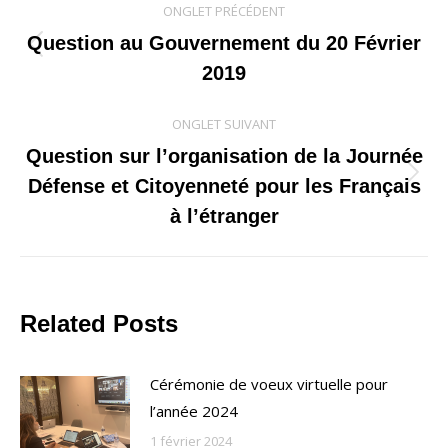
ONGLET PRÉCÉDENT
de
Question au Gouvernement du 20 Février
Onglet
2019
commentaire
précédent
ONGLET SUIVANT
Question sur l’organisation de la Journée
Onglet
Défense et Citoyenneté pour les Français
suivant
à l’étranger
Related Posts
Cérémonie de voeux virtuelle pour
l’année 2024
1 février 2024