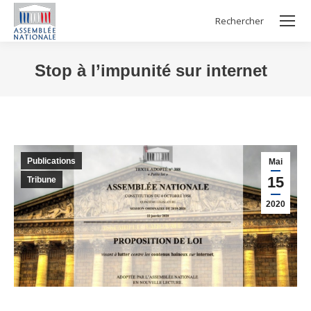
Rechercher
Search:
Stop à l’impunité sur internet
Vous êtes ici :
Publications
Mai
15
Tribune
2020