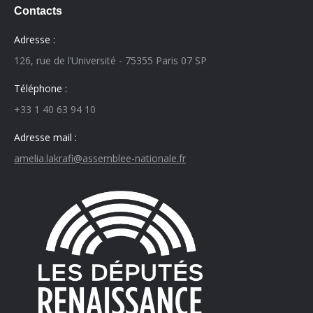
Contacts
Adresse :
126, rue de l’Université - 75355 Paris 07 SP
Téléphone :
+33 1 40 63 94 10
Adresse mail :
amelia.lakrafi@assemblee-nationale.fr