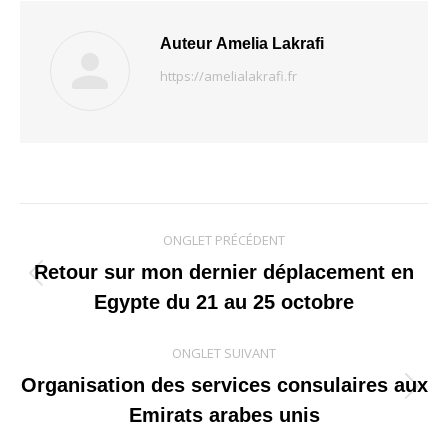
Auteur
Amelia Lakrafi
https://amelialakrafi.fr
Navigation
ONGLET PRÉCÉDENT
de
Retour sur mon dernier déplacement en
Onglet
Egypte du 21 au 25 octobre
commentaire
précédent
ONGLET SUIVANT
Organisation des services consulaires aux
Onglet
Emirats arabes unis
suivant