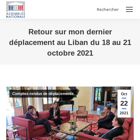
Rechercher
Search:
Retour sur mon dernier
déplacement au Liban du 18 au 21
octobre 2021
Vous êtes ici :
Comptes-rendus de déplacements
Oct
22
2021