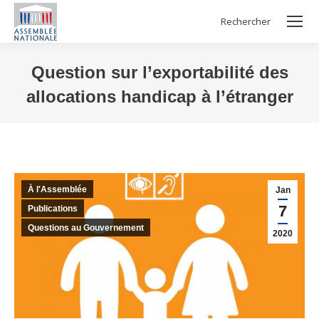
Rechercher
Search:
Question sur l’exportabilité des
allocations handicap à l’étranger
Vous êtes ici :
À l'Assemblée
Jan
7
Publications
Questions au Gouvernement
2020