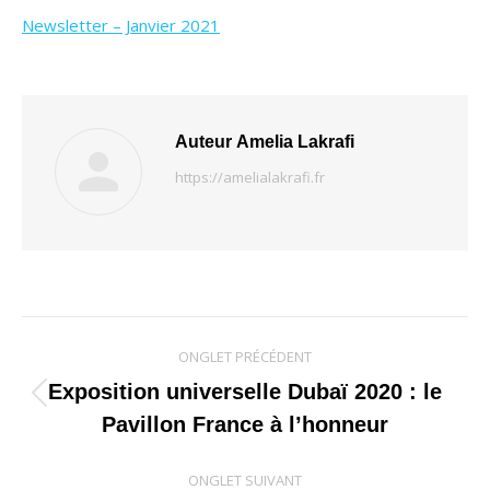
Newsletter – Janvier 2021
Auteur
Amelia Lakrafi
https://amelialakrafi.fr
Navigation
ONGLET PRÉCÉDENT
de
Exposition universelle Dubaï 2020 : le
Onglet
Pavillon France à l’honneur
commentaire
précédent
ONGLET SUIVANT