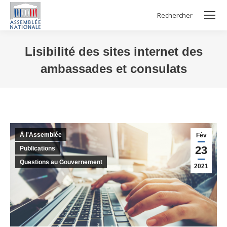
Rechercher
Search:
Lisibilité des sites internet des
ambassades et consulats
Vous êtes ici :
À l'Assemblée
Fév
23
Publications
Questions au Gouvernement
2021