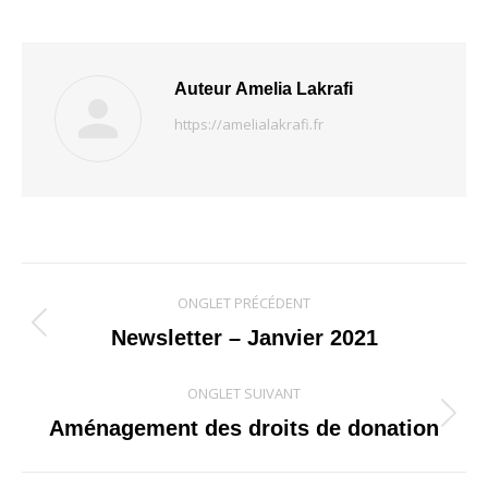
Auteur
Amelia Lakrafi
https://amelialakrafi.fr
Navigation
ONGLET PRÉCÉDENT
de
Onglet
Newsletter – Janvier 2021
précédent
commentaire
ONGLET SUIVANT
Onglet
Aménagement des droits de donation
suivant