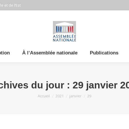
e et de l’Est
ption
À l’Assemblée nationale
Publications
chives du jour :
29 janvier 2
Vous êtes ici :
Accueil
2021
janvier
29