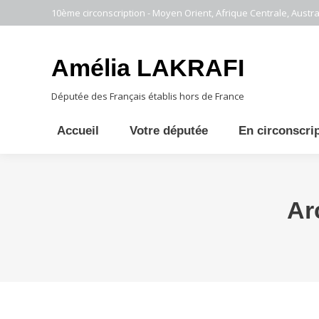
10ème circonscription - Moyen Orient, Afrique Centrale, Austral
Amélia LAKRAFI
Députée des Français établis hors de France
Accueil
Votre députée
En circonscri
Ar