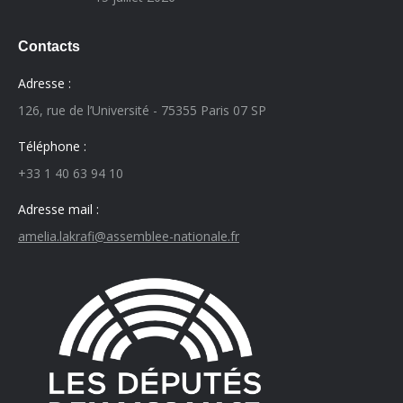
Contacts
Adresse :
126, rue de l’Université - 75355 Paris 07 SP
Téléphone :
+33 1 40 63 94 10
Adresse mail :
amelia.lakrafi@assemblee-nationale.fr