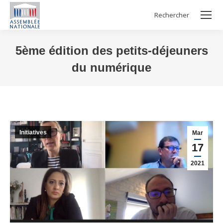
Rechercher
Search:
5ème édition des petits-déjeuners
du numérique
Vous êtes ici :
Initiatives
Mar
17
2021