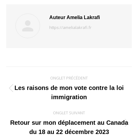
Auteur
Amelia Lakrafi
https://amelialakrafi.fr
Navigation
ONGLET PRÉCÉDENT
de
Les raisons de mon vote contre la loi
Onglet
immigration
commentaire
précédent
ONGLET SUIVANT
Retour sur mon déplacement au Canada
Onglet
du 18 au 22 décembre 2023
suivant