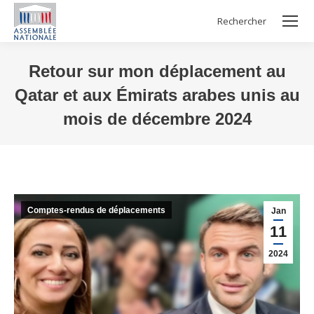
Rechercher
Search:
Retour sur mon déplacement au
Qatar et aux Émirats arabes unis au
mois de décembre 2024
Vous êtes ici :
Comptes-rendus de déplacements
Jan
11
2024