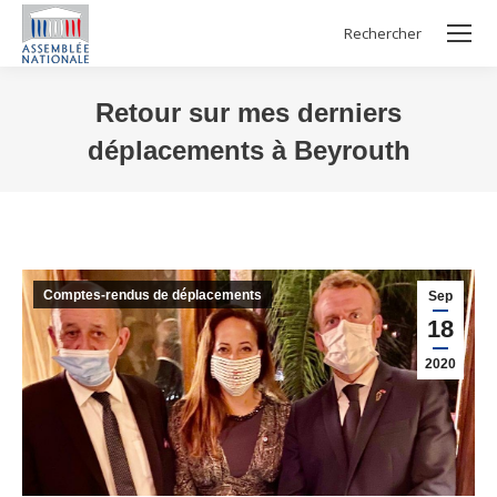
Rechercher
Search:
Retour sur mes derniers
déplacements à Beyrouth
Vous êtes ici :
Comptes-rendus de déplacements
Sep
18
2020