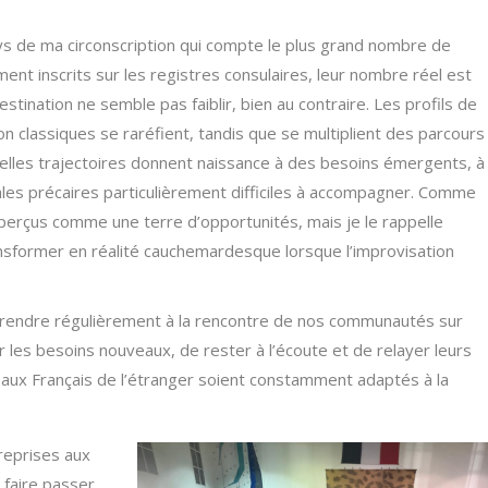
ays de ma circonscription qui compte le plus grand nombre de
ment inscrits sur les registres consulaires, leur nombre réel est
tination ne semble pas faiblir, bien au contraire. Les profils de
on classiques se raréfient, tandis que se multiplient des parcours
velles trajectoires donnent naissance à des besoins émergents, à
iales précaires particulièrement difficiles à accompagner. Comme
perçus comme une terre d’opportunités, mais je le rappelle
nsformer en réalité cauchemardesque lorsque l’improvisation
e rendre régulièrement à la rencontre de nos communautés sur
r les besoins nouveaux, de rester à l’écoute et de relayer leurs
 aux Français de l’étranger soient constamment adaptés à la
reprises aux
 faire passer