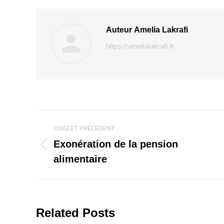
Auteur
Amelia Lakrafi
https://amelialakrafi.fr
Navigation
ONGLET PRÉCÉDENT
de
Exonération de la pension
Onglet
alimentaire
commentaire
précédent
Related Posts