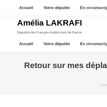
10ème circonscription - Moyen Orient, Afrique Centrale, Austral
Accueil
Votre députée
En circonscri
Amélia LAKRAFI
Députée des Français établis hors de France
Accueil
Votre députée
En circonscri
Retour sur mes dépla
Vous 
Accue