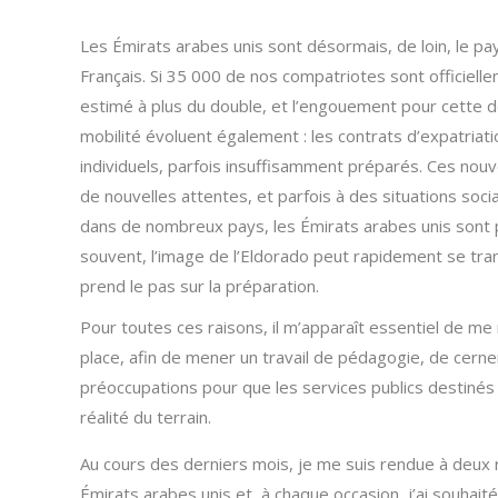
Les Émirats arabes unis sont désormais, de loin, le p
Français. Si 35 000 de nos compatriotes sont officielle
estimé à plus du double, et l’engouement pour cette des
mobilité évoluent également : les contrats d’expatriati
individuels, parfois insuffisamment préparés. Ces nou
de nouvelles attentes, et parfois à des situations soc
dans de nombreux pays, les Émirats arabes unis sont 
souvent, l’image de l’Eldorado peut rapidement se tra
prend le pas sur la préparation.
Pour toutes ces raisons, il m’apparaît essentiel de m
place, afin de mener un travail de pédagogie, de cerne
préoccupations pour que les services publics destinés
réalité du terrain.
Au cours des derniers mois, je me suis rendue à deux 
Émirats arabes unis et, à chaque occasion, j’ai souhaité