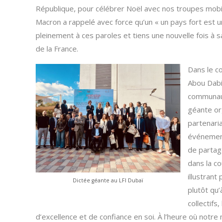
République, pour célébrer Noël avec nos troupes mobili
Macron a rappelé avec force qu’un « un pays fort est u
pleinement à ces paroles et tiens une nouvelle fois à
de la France.
Dans le co
Abou Dabi
communauté
géante or
partenaria
événement
de partage
dans la c
illustrant
Dictée géante au LFI Dubaï
plutôt qu
collectifs
d’excellence et de confiance en soi. À l’heure où notr