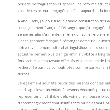
période de fragilisation et appelle une réforme structur
voix de ces acteurs engagés qui font aujourd’hui la for
À Abou Dabi, j’ai poursuivi la grande consultation des 
l’enseignement français à l’étranger que j’ai engagée d
semaines afin d’alimenter la réflexion sur la réforme e
L’enseignement français à l’étranger demeure un inst
notre rayonnement culturel et linguistique, mais son
actuel ne permet plus d’en garantir la viabilité à long t
fois l’accueil de nouveaux effectifs et le maintien de l’
recherchée par nos compatriotes comme par les famill
tierces.
J’ai également souhaité réunir des parents dont les en
handicap. Élever un enfant à besoins éducatifs particuli
représenter un véritable défi, voire une impasse lorsqu
d’accompagnement sont insuffisants ou inexistants. Si
notamment en matière d’inclusion dans les établisseme