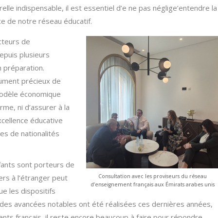
elle indispensable, il est essentiel d’e ne pas néglige’entendre la
ce de notre réseau éducatif.
acteurs de
epuis plusieurs
n préparation.
rument précieux de
 modèle économique
erme, ni d’assurer à la
excellence éducative
es de nationalités
fants sont porteurs de
ers à l’étranger peut
Consultation avec les proviseurs du réseau
d’enseignement français aux Émirats arabes unis
e les dispositifs
 des avancées notables ont été réalisées ces dernières années,
nts français, il reste encore beaucoup à faire pour répondre