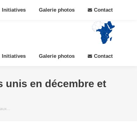
Search:
Rechercher
Facebook
X
Initiatives
Galerie photos
Contact
page
page
opens
opens
in
in
new
new
window
window
Initiatives
Galerie photos
Contact
s unis en décembre et
 aux…