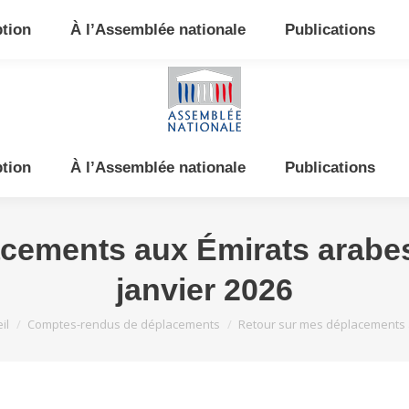
e et de l’Est
ption
À l’Assemblée nationale
Publications
ption
À l’Assemblée nationale
Publications
cements aux Émirats arabe
janvier 2026
êtes ici :
il
Comptes-rendus de déplacements
Retour sur mes déplacements