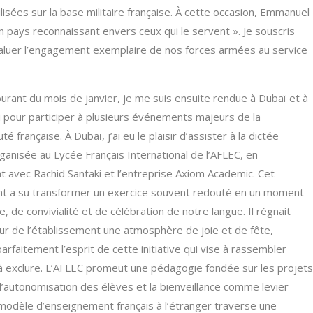
sées sur la base militaire française. À cette occasion, Emmanuel
n pays reconnaissant envers ceux qui le servent ». Je souscris
 saluer l’engagement exemplaire de nos forces armées au service
urant du mois de janvier, je me suis ensuite rendue à Dubaï et à
 pour participer à plusieurs événements majeurs de la
 française. À Dubaï, j’ai eu le plaisir d’assister à la dictée
ganisée au Lycée Français International de l’AFLEC, en
t avec Rachid Santaki et l’entreprise Axiom Academic. Cet
 a su transformer un exercice souvent redouté en un moment
, de convivialité et de célébration de notre langue. Il régnait
our de l’établissement une atmosphère de joie et de fête,
 parfaitement l’esprit de cette initiative qui vise à rassembler
’à exclure. L’AFLEC promeut une pédagogie fondée sur les projets
, l’autonomisation des élèves et la bienveillance comme levier
e modèle d’enseignement français à l’étranger traverse une