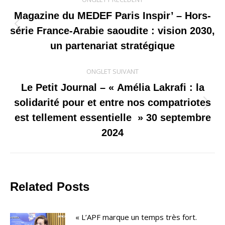
de
Magazine du MEDEF Paris Inspir’ – Hors-
Onglet
série France-Arabie saoudite : vision 2030,
commentaire
précédent
un partenariat stratégique
ONGLET SUIVANT
Le Petit Journal – « Amélia Lakrafi : la
solidarité pour et entre nos compatriotes
Onglet
est tellement essentielle » 30 septembre
suivant
2024
Related Posts
« L’APF marque un temps très fort.