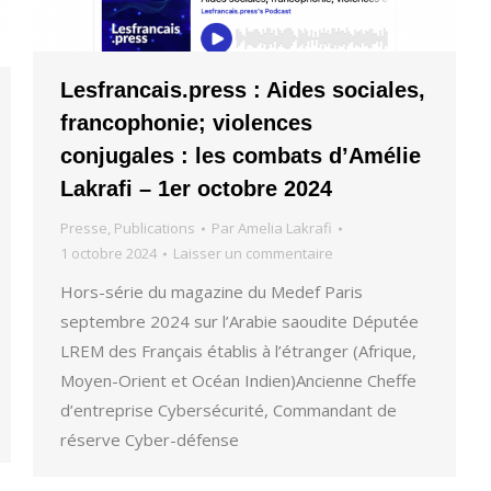
Lesfrancais.press : Aides sociales,
francophonie; violences
conjugales : les combats d’Amélie
Lakrafi – 1er octobre 2024
Presse
,
Publications
Par
Amelia Lakrafi
1 octobre 2024
Laisser un commentaire
Hors-série du magazine du Medef Paris
septembre 2024 sur l’Arabie saoudite Députée
LREM des Français établis à l’étranger (Afrique,
Moyen-Orient et Océan Indien)Ancienne Cheffe
d’entreprise Cybersécurité, Commandant de
réserve Cyber-défense