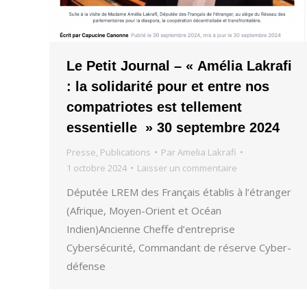
Le Petit Journal – « Amélia Lakrafi
: la solidarité pour et entre nos
compatriotes est tellement
essentielle » 30 septembre 2024
Presse
,
Publications
Par
Amelia Lakrafi
1 octobre 2024
Laisser un commentaire
Députée LREM des Français établis à l’étranger
(Afrique, Moyen-Orient et Océan
Indien)Ancienne Cheffe d’entreprise
Cybersécurité, Commandant de réserve Cyber-
défense