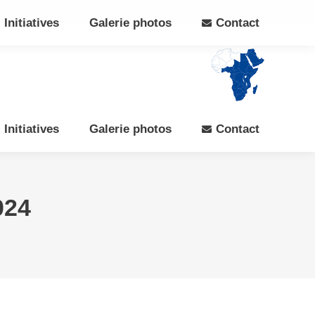
Search:
Rechercher
Facebook
X
Initiatives
Galerie photos
Contact
page
page
opens
opens
in
in
new
new
window
window
Initiatives
Galerie photos
Contact
024