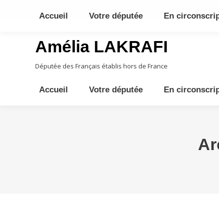
10ème circonscription - Moyen Orient, Afrique Centrale, Austral
Accueil
Votre députée
En circonscri
Amélia LAKRAFI
Députée des Français établis hors de France
Accueil
Votre députée
En circonscri
Ar