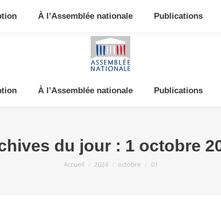
e et de l’Est
ption
À l’Assemblée nationale
Publications
ption
À l’Assemblée nationale
Publications
chives du jour :
1 octobre 2
Vous êtes ici :
Accueil
2024
octobre
01