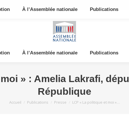
e et de l’Est
ption
À l’Assemblée nationale
Publications
ption
À l’Assemblée nationale
Publications
 moi » : Amelia Lakrafi, dé
République
Vous êtes ici :
Accueil
Publications
Presse
LCP « La politique et moi »…