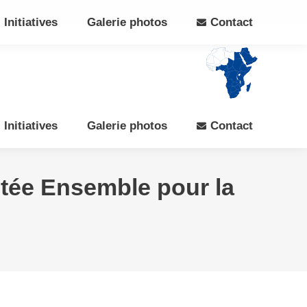
Search:
Rechercher
Facebook
X
Initiatives
Galerie photos
Contact
page
page
opens
opens
in
in
new
new
window
window
Initiatives
Galerie photos
Contact
putée Ensemble pour la