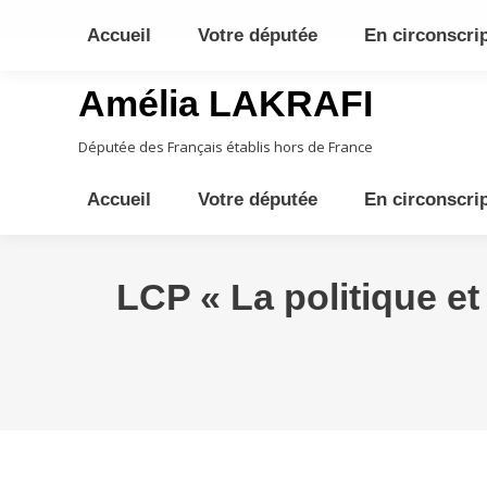
10ème circonscription - Moyen Orient, Afrique Centrale, Austral
Accueil
Votre députée
En circonscri
Amélia LAKRAFI
Députée des Français établis hors de France
Accueil
Votre députée
En circonscri
LCP « La politique et