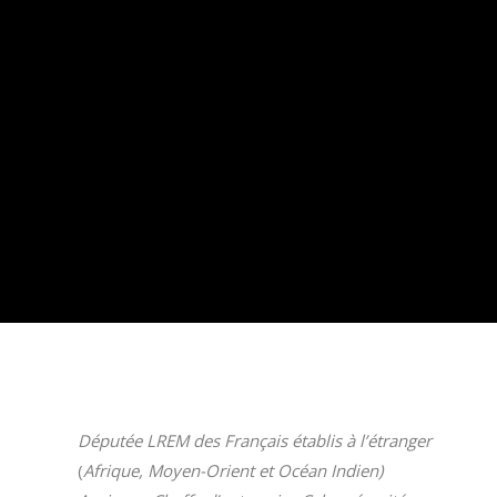
Députée LREM des Français établis à l’étranger
(
Afrique, Moyen-Orient et Océan Indien)