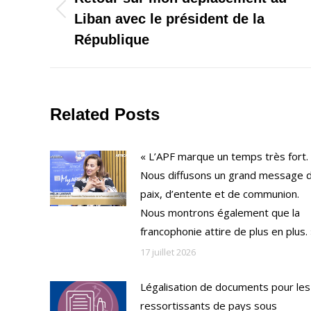
Onglet
Liban avec le président de la
commentaire
précédent
République
Related Posts
« L’APF marque un temps très fort.
Nous diffusons un grand message 
paix, d’entente et de communion.
Nous montrons également que la
francophonie attire de plus en plus.
17 juillet 2026
Légalisation de documents pour les
ressortissants de pays sous