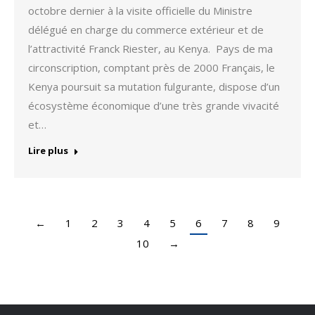
octobre dernier à la visite officielle du Ministre
délégué en charge du commerce extérieur et de
l’attractivité Franck Riester, au Kenya. Pays de ma
circonscription, comptant près de 2000 Français, le
Kenya poursuit sa mutation fulgurante, dispose d’un
écosystème économique d’une très grande vivacité
et…
Lire plus
←
1
2
3
4
5
6
7
8
9
10
→