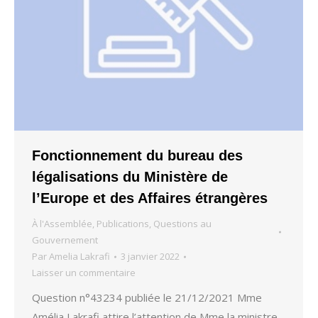
Fonctionnement du bureau des
légalisations du Ministère de
l’Europe et des Affaires étrangères
À l'Assemblée
,
Publications
,
Questions au
Gouvernement
Par
Amelia Lakrafi
3 janvier 2022
Laisser un commentaire
Question n°43234 publiée le 21/12/2021 Mme
Amélia Lakrafi attire l’attention de Mme la ministre