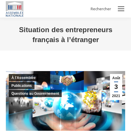
Rechercher
Search:
Situation des entrepreneurs
français à l’étranger
Vous êtes ici :
À l'Assemblée
Août
3
Publications
Questions au Gouvernement
2021