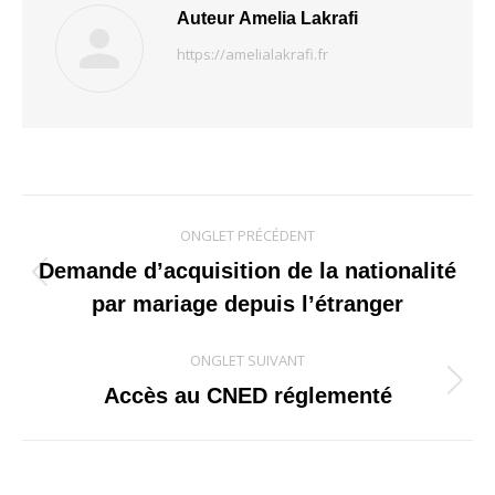
Auteur
Amelia Lakrafi
https://amelialakrafi.fr
Navigation
ONGLET PRÉCÉDENT
de
Demande d’acquisition de la nationalité
Onglet
par mariage depuis l’étranger
commentaire
précédent
ONGLET SUIVANT
Onglet
Accès au CNED réglementé
suivant