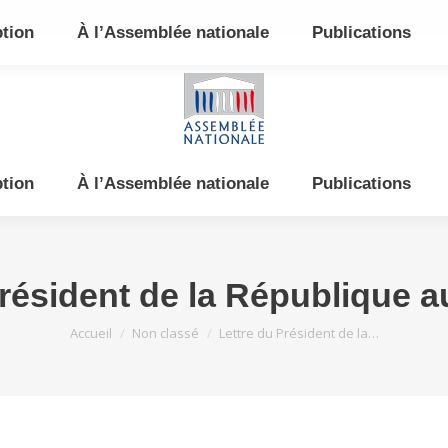
e et de l’Est
ption
À l’Assemblée nationale
Publications
ption
À l’Assemblée nationale
Publications
Président de la République a
Vous êtes ici :
Accueil
Non classé
Lettre du Président de la…