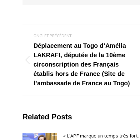
Navigation
ONGLET PRÉCÉDENT
de
Déplacement au Togo d’Amélia
LAKRAFI, députée de la 10ème
commentaire
Onglet
circonscription des Français
précédent
établis hors de France (Site de
l’ambassade de France au Togo)
Related Posts
« L’APF marque un temps très fort.