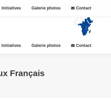
Search:
Rechercher
Facebook
X
Initiatives
Galerie photos
Contact
page
page
opens
opens
in
in
new
new
window
window
Initiatives
Galerie photos
Contact
ux Français