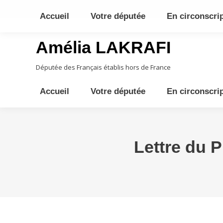
10ème circonscription - Moyen Orient, Afrique Centrale, Austral
Accueil
Votre députée
En circonscri
Amélia LAKRAFI
Députée des Français établis hors de France
Accueil
Votre députée
En circonscri
Lettre du 