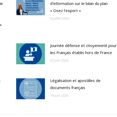
de
d’information sur le bilan du plan
« Osez l’export »
9 juillet 2026
 »
Journée défense et citoyenneté pour
les Français établis hors de France
23 juin 2026
s
Légalisation et apostilles de
documents français
18 juin 2026