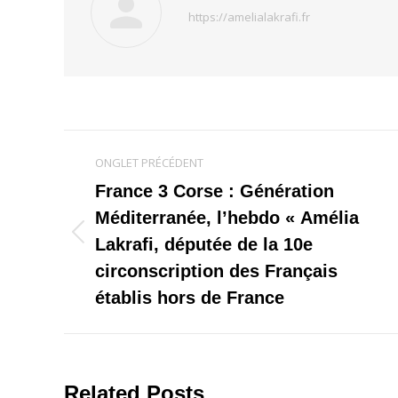
https://amelialakrafi.fr
Navigation
ONGLET PRÉCÉDENT
de
France 3 Corse : Génération
Méditerranée, l’hebdo « Amélia
commentaire
Onglet
Lakrafi, députée de la 10e
précédent
circonscription des Français
établis hors de France
Related Posts