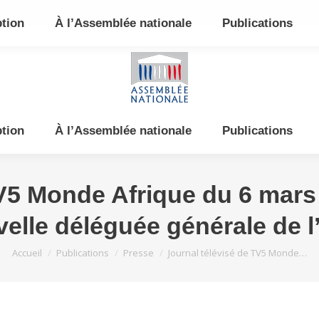
e et de l’Est
ption
À l’Assemblée nationale
Publications
ption
À l’Assemblée nationale
Publications
V5 Monde Afrique du 6 mars 
elle déléguée générale de 
Vous êtes ici :
Accueil
Publications
Presse
Journal télévisé de TV5 Monde…