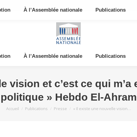
e et de l’Est
ption
À l’Assemblée nationale
Publications
ption
À l’Assemblée nationale
Publications
le vision et c’est ce qui m’
politique » Hebdo El-Ahram
Vous êtes ici :
Accueil
Publications
Presse
« Il existe une nouvelle vision…