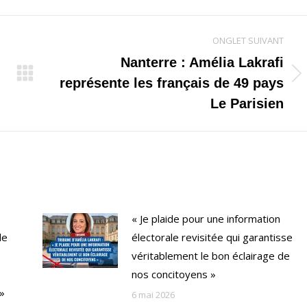
ONGLET SUIVANT
Nanterre : Amélia Lakrafi
Onglet
représente les français de 49 pays
suivant
Le Parisien
« Je plaide pour une information
de
électorale revisitée qui garantisse
véritablement le bon éclairage de
nos concitoyens »
 »
6 mai 2026