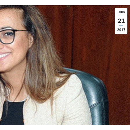
Juin
21
2017