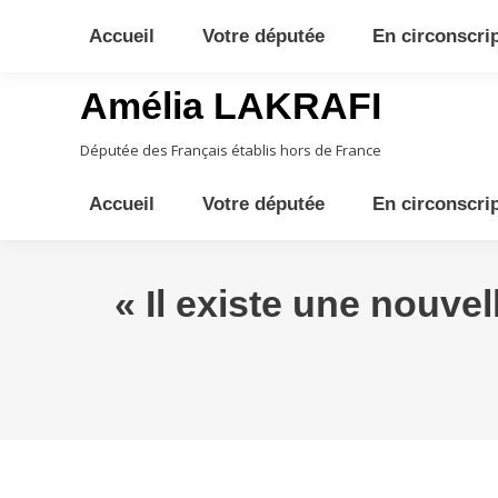
10ème circonscription - Moyen Orient, Afrique Centrale, Austral
Accueil
Votre députée
En circonscri
Amélia LAKRAFI
Députée des Français établis hors de France
Accueil
Votre députée
En circonscri
« Il existe une nouvel