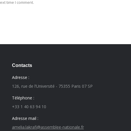
ext time I comment.
Contacts
Adresse :
126, rue de l’Université - 75355 Paris 07 SP
Téléphone :
+33 1 40 63 94 10
Adresse mail :
amelia.lakrafi@assemblee-nationale.fr