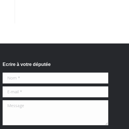
Ecrire à votre députée
Nom *
E-mail *
Message