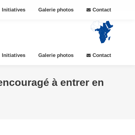
Search:
Rechercher
Facebook
X
Initiatives
Galerie photos
Contact
page
page
opens
opens
in
in
new
new
window
window
Initiatives
Galerie photos
Contact
a encouragé à entrer en