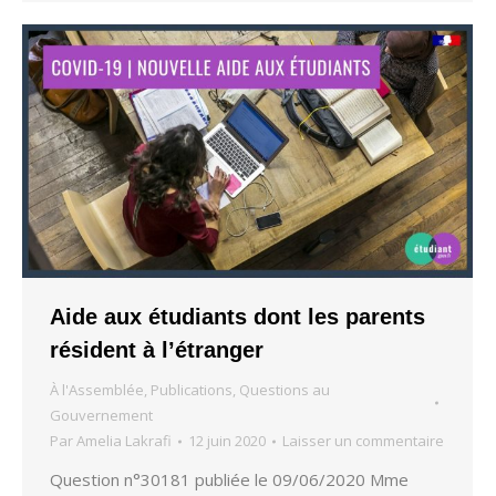
Aide aux étudiants dont les parents
résident à l’étranger
À l'Assemblée
,
Publications
,
Questions au
Gouvernement
Par
Amelia Lakrafi
12 juin 2020
Laisser un commentaire
Question n°30181 publiée le 09/06/2020 Mme