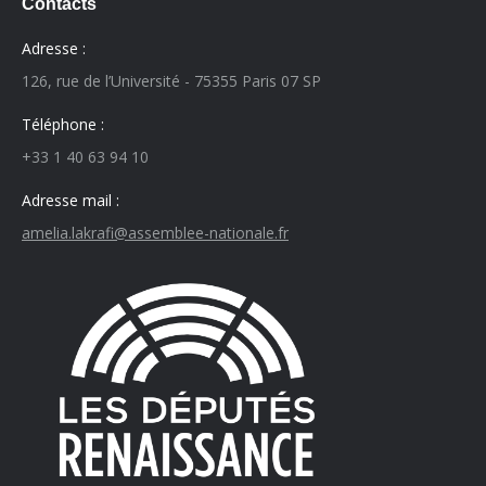
Contacts
Adresse :
126, rue de l’Université - 75355 Paris 07 SP
Téléphone :
+33 1 40 63 94 10
Adresse mail :
amelia.lakrafi@assemblee-nationale.fr