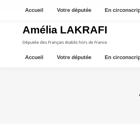
10ème circonscription - Moyen Orient, Afrique Centrale, Austral
Accueil
Votre députée
En circonscri
Amélia LAKRAFI
Députée des Français établis hors de France
Accueil
Votre députée
En circonscri