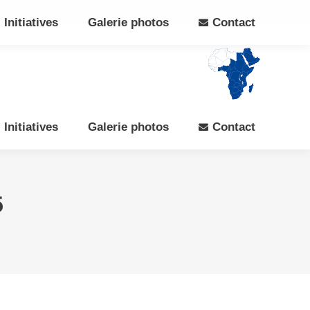
Search:
Rechercher
Facebook
X
Initiatives
Galerie photos
Contact
page
page
opens
opens
in
in
new
new
window
window
Initiatives
Galerie photos
Contact
5