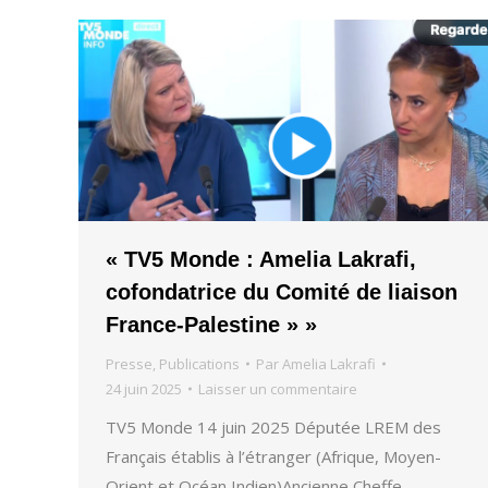
« TV5 Monde : Amelia Lakrafi,
cofondatrice du Comité de liaison
France-Palestine » »
Presse
,
Publications
Par
Amelia Lakrafi
24 juin 2025
Laisser un commentaire
TV5 Monde 14 juin 2025 Députée LREM des
Français établis à l’étranger (Afrique, Moyen-
Orient et Océan Indien)Ancienne Cheffe