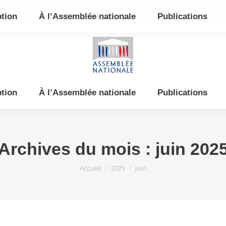
e et de l’Est
ption
À l’Assemblée nationale
Publications
ption
À l’Assemblée nationale
Publications
Archives du mois :
juin 202
Vous êtes ici :
Accueil
2025
juin