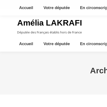
10ème circonscription - Moyen Orient, Afrique Centrale, Austral
Accueil
Votre députée
En circonscri
Amélia LAKRAFI
Députée des Français établis hors de France
Accueil
Votre députée
En circonscri
Arch