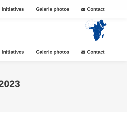
Search:
Rechercher
Facebook
X
Initiatives
Galerie photos
Contact
page
page
opens
opens
in
in
new
new
window
window
Initiatives
Galerie photos
Contact
2023