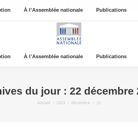
e et de l’Est
ption
À l’Assemblée nationale
Publications
ption
À l’Assemblée nationale
Publications
ives du jour :
22 décembre 
Vous êtes ici :
Accueil
2023
décembre
22