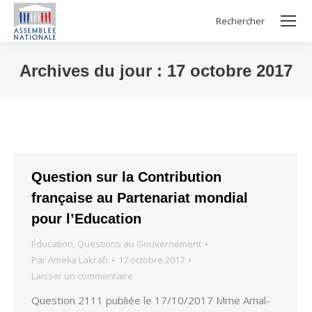
Rechercher
Search:
Archives du jour :
17 octobre 2017
Vous êtes ici :
Question sur la Contribution
française au Partenariat mondial
pour l’Education
Éducation
,
Questions au Gouvernement
Par
Amelia Lakrafi
17 octobre 2017
Laisser un commentaire
Question 2111 publiée le 17/10/2017 Mme Amal-