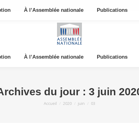
e et de l’Est
ption
À l’Assemblée nationale
Publications
ption
À l’Assemblée nationale
Publications
Archives du jour :
3 juin 202
Vous êtes ici :
Accueil
2020
juin
03