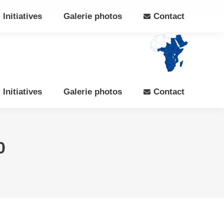
Search:
Rechercher
Facebook
X
Initiatives
Galerie photos
Contact
page
page
opens
opens
in
in
new
new
window
window
Initiatives
Galerie photos
Contact
0