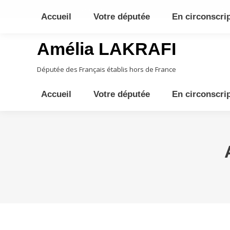
10ème circonscription - Moyen Orient, Afrique Centrale, Austral
Accueil
Votre députée
En circonscri
Amélia LAKRAFI
Députée des Français établis hors de France
Accueil
Votre députée
En circonscri