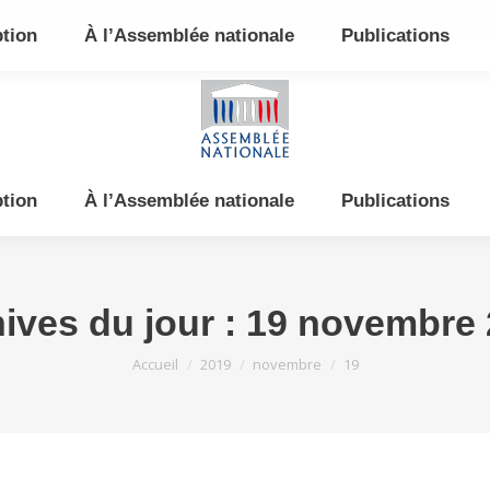
e et de l’Est
ption
À l’Assemblée nationale
Publications
ption
À l’Assemblée nationale
Publications
ives du jour :
19 novembre 
Vous êtes ici :
Accueil
2019
novembre
19