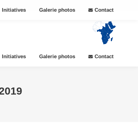
Search:
Rechercher
Facebook
X
Initiatives
Galerie photos
Contact
page
page
opens
opens
in
in
new
new
window
window
Initiatives
Galerie photos
Contact
2019