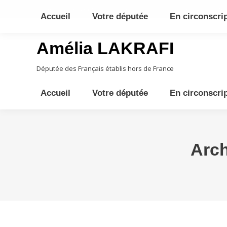
10ème circonscription - Moyen Orient, Afrique Centrale, Austral
Accueil
Votre députée
En circonscri
Amélia LAKRAFI
Députée des Français établis hors de France
Accueil
Votre députée
En circonscri
Arch