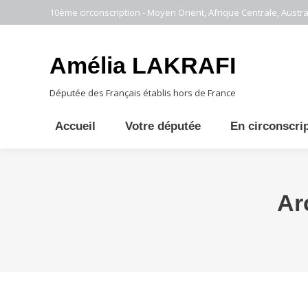
10ème circonscription - Moyen Orient, Afrique Centrale, Austral
Amélia LAKRAFI
Députée des Français établis hors de France
Accueil
Votre députée
En circonscri
Ar