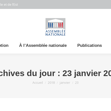
e et de l’Est
ption
À l’Assemblée nationale
Publications
chives du jour :
23 janvier 2
Vous êtes ici :
Accueil
2018
janvier
23