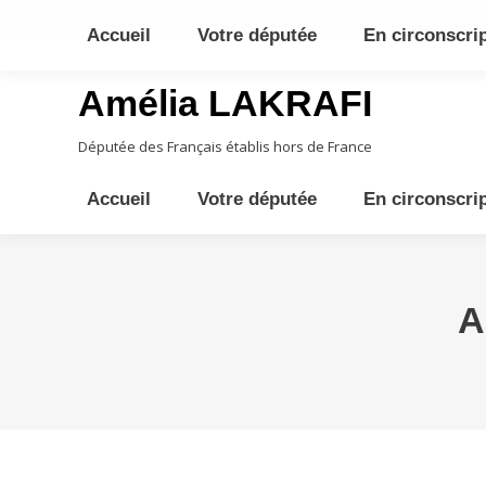
10ème circonscription - Moyen Orient, Afrique Centrale, Austral
Accueil
Votre députée
En circonscri
Amélia LAKRAFI
Députée des Français établis hors de France
Accueil
Votre députée
En circonscri
A