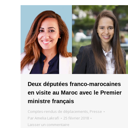
Deux députées franco-marocaines
en visite au Maroc avec le Premier
ministre français
Comptes-rendus de déplacements
,
Presse
Par
Amelia Lakrafi
25 février 2018
Laisser un commentaire