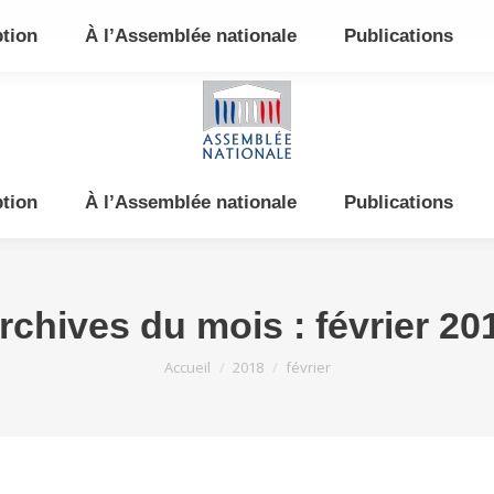
e et de l’Est
ption
À l’Assemblée nationale
Publications
ption
À l’Assemblée nationale
Publications
rchives du mois :
février 20
Vous êtes ici :
Accueil
2018
février