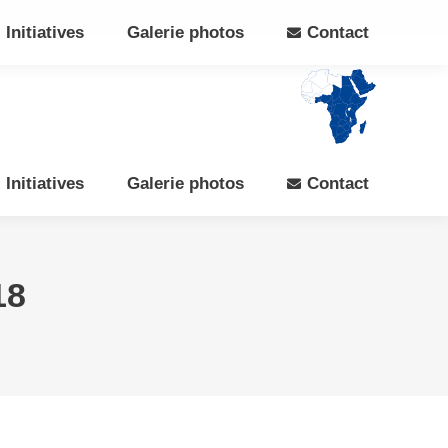
Search:
Rechercher
Facebook
X
Initiatives
Galerie photos
Contact
page
page
opens
opens
in
in
new
new
window
window
Initiatives
Galerie photos
Contact
18